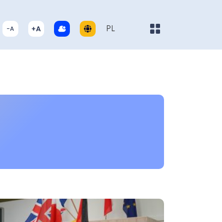
Pokaż/ukryj menu
PL