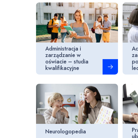
Administracja i
Ad
zarządzanie w
za
oświacie – studia
po
Czytaj więcej
kwalifikacyjne
le
Pr
Neurologopedia
ub