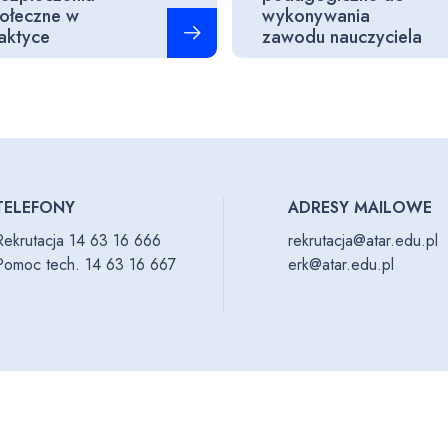
ołeczne w
wykonywania
Czytaj więcej
aktyce
zawodu nauczyciela
TELEFONY
ADRESY MAILOWE
Rekrutacja 14 63 16 666
rekrutacja@atar.edu.pl
Pomoc tech. 14 63 16 667
erk@atar.edu.pl