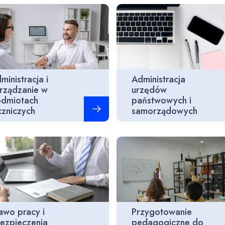
ministracja i
Administracja
rządzanie w
urzędów
dmiotach
państwowych i
Czytaj więcej
czniczych
samorządowych
awo pracy i
Przygotowanie
ezpieczenia
pedagogiczne do