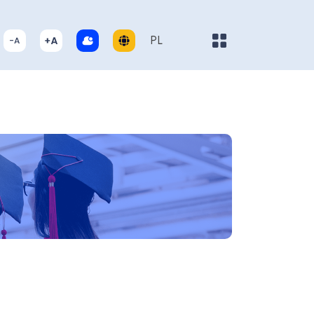
Pokaż/ukryj menu
PL