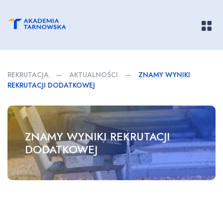
Pokaż/
REKRUTACJA
—
AKTUALNOŚCI
—
ZNAMY WYNIKI
REKRUTACJI DODATKOWEJ
ZNAMY WYNIKI REKRUTACJI
DODATKOWEJ