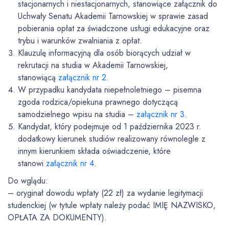
stacjonarnych i niestacjonarnych, stanowiące załącznik do
Uchwały
Senatu Akademii Tarnowskiej w sprawie zasad
pobierania opłat za świadczone usługi edukacyjne oraz
trybu i warunków zwalniania z opłat.
Klauzulę informacyjną dla osób biorących udział w
rekrutacji na studia w Akademii Tarnowskiej,
stanowiącą
załącznik nr 2
.
W przypadku kandydata niepełnoletniego – pisemna
zgoda rodzica/opiekuna prawnego dotyczącą
samodzielnego wpisu na studia –
załącznik nr 3
.
Kandydat, który podejmuje od 1 października 2023 r.
dodatkowy kierunek studiów realizowany równolegle z
innym kierunkiem składa oświadczenie, które
stanowi
załącznik nr 4
.
Do wglądu:
– oryginał dowodu wpłaty (22 zł) za wydanie legitymacji
studenckiej (w tytule wpłaty należy podać IMIĘ NAZWISKO,
OPŁATA ZA DOKUMENTY).