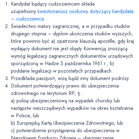
Kandydat będący cudzoziemcem składa
uzupełniony
kwestionariusz osobowy dotyczący kandydata
– cudzoziemca.
Świadectwo matury zagranicznej, a w przypadku studiów
drugiego stopnia – dyplom ukończenia studiów wyższych,
które powinno być a) opatrzone klauzulą apostille, gdy kraj
wydający dokument nie jest objęty Konwencją znoszącą
wymóg legalizacji zagranicznych dokumentów urzędowych
sporządzoną w Hadze 5 października 1961 r., b)
poddane legalizacji w pozostałych przypadkach.
Przedkłada paszport, wizę bądź inny dokument podróży.
Dokument potwierdzający prawo do ubezpieczenia
zdrowotnego na terytorium RP, tj.:
a) polisę ubezpieczeniową na wypadek choroby lub
następstw nieszczęśliwych wypadków na okres kształcenia
w Polsce, lub
b) Europejską Kartę Ubezpieczenia Zdrowotnego, lub
c) potwierdzenie przystąpienia do ubezpieczenia w
Narodowym Funduszu Zdrowia – ubezpieczenie