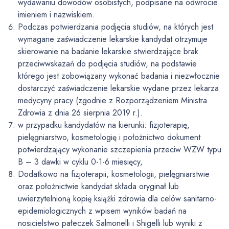
wydawaniu dowodów osobistych, podpisane na odwrocie
imieniem i nazwiskiem.
Podczas potwierdzania podjęcia studiów, na których jest
wymagane zaświadczenie lekarskie kandydat otrzymuje
skierowanie na badanie lekarskie stwierdzające brak
przeciwwskazań do podjęcia studiów, na podstawie
którego jest zobowiązany wykonać badania i niezwłocznie
dostarczyć zaświadczenie lekarskie wydane przez lekarza
medycyny pracy (zgodnie z Rozporządzeniem Ministra
Zdrowia z dnia 26 sierpnia 2019 r.).
w przypadku kandydatów na kierunki: fizjoterapię,
pielęgniarstwo, kosmetologię i położnictwo dokument
potwierdzający wykonanie szczepienia przeciw WZW typu
B – 3 dawki w cyklu 0-1-6 miesięcy,
Dodatkowo na fizjoterapii, kosmetologii, pielęgniarstwie
oraz położnictwie kandydat składa oryginał lub
uwierzytelnioną kopię książki zdrowia dla celów sanitarno-
epidemiologicznych z wpisem wyników badań na
nosicielstwo pałeczek Salmonelli i Shigelli lub wyniki z