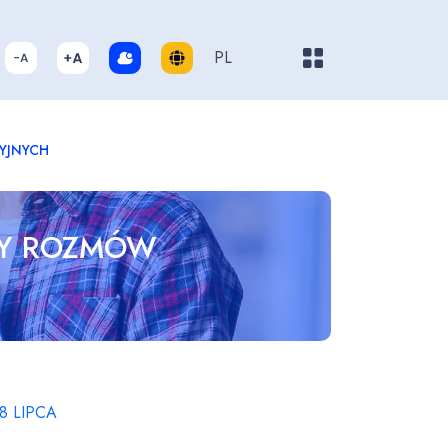
Pokaż/ukryj menu
PL
YJNYCH
NY ROZMÓW
8 LIPCA