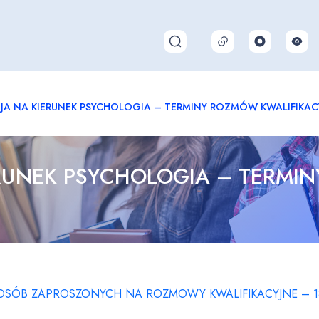
Pokaż/ukryj wyszukiwarkę
JA NA KIERUNEK PSYCHOLOGIA – TERMINY ROZMÓW KWALIFIKAC
ERUNEK PSYCHOLOGIA – TERMI
 OSÓB ZAPROSZONYCH NA ROZMOWY KWALIFIKACYJNE – 1