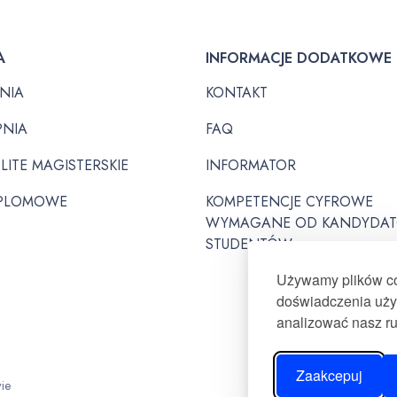
A
INFORMACJE DODATKOWE
PNIA
KONTAKT
PNIA
FAQ
LITE MAGISTERSKIE
INFORMATOR
PLOMOWE
KOMPETENCJE CYFROWE
WYMAGANE OD KANDYDAT
STUDENTÓW
Używamy plików coo
doświadczenia użyt
analizować nasz r
Zaakcepuj
ie